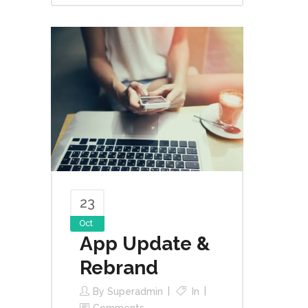
23
Oct
App Update &
Rebrand
By
Superadmin
In
Comments